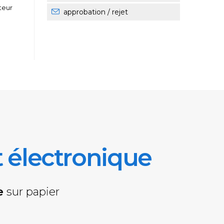
teur
approbation / rejet
at électronique
e
sur papier