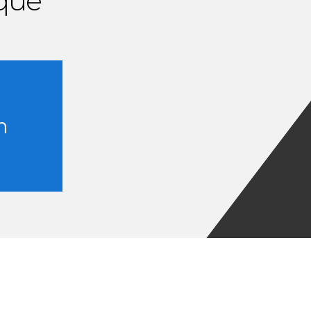
ique
n