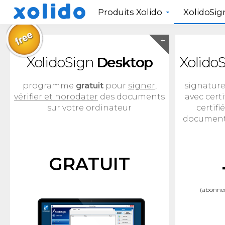
Produits Xolido
XolidoSig
XolidoSign
Desktop
Xolido
programme
gratuit
pour
signer,
signature
vérifier et horodater
des documents
avec certi
sur votre ordinateur
certifi
documents
GRATUIT
(abonnem