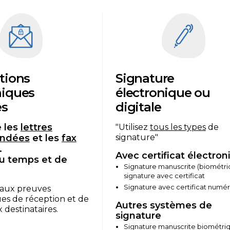
ations
Signature
niques
électronique ou
es
digitale
 les
lettres
"Utilisez
tous les types
de
ndées
et les
fax
signature"
.
Avec certificat électron
u temps et de
Signature manuscrite (biométri
signature avec certificat
Signature avec certificat numé
 aux preuves
es de réception et de
Autres systèmes de
x destinataires.
signature
Signature manuscrite biométri