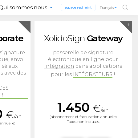
Qui sommes nous
espace restreint
Français
porate
XolidoSign
Gateway
 signature
passerelle de signature
ique, envoi
électronique en ligne pour
risé aux
intégration
dans applications
s avec des
pour les
INTÉGRATEURS
!
CES
 !
1.450
€
0
/an
€
/an
(abonnement et facturation annuelle)
Taxes non incluses.
annuelle)