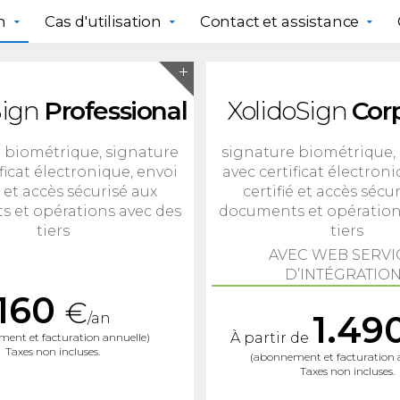
n
Cas d'utilisation
Contact et assistance
Sign
Professional
XolidoSign
Cor
 biométrique, signature
signature biométrique,
ficat électronique, envoi
avec certificat électron
é et accès sécurisé aux
certifié et accès sécu
 et opérations avec des
documents et opération
tiers
tiers
AVEC WEB SERVI
D’INTÉGRATION
160
€
1.49
/an
À partir de
ent et facturation annuelle)
Taxes non incluses.
(abonnement et facturation 
Taxes non incluses.