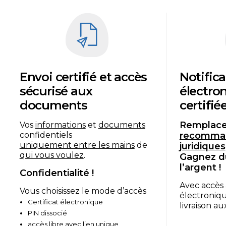
Envoi certifié et accès
Notific
sécurisé aux
électro
documents
certifié
Remplace
Vos
informations
et
documents
confidentiels
recomma
uniquement entre les mains
de
juridiques
qui vous voulez
.
Gagnez d
l’argent !
Confidentialité !
Avec accès
Vous choisissez le mode d’accès
électroniqu
Certificat électronique
livraison au
PIN dissocié
accès libre avec lien unique